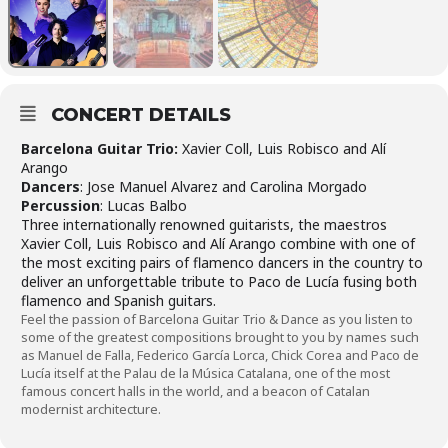
CONCERT DETAILS
Barcelona Guitar Trio:
Xavier Coll, Luis Robisco and Alí
Arango
Dancers
: Jose Manuel Alvarez and Carolina Morgado
Percussion
: Lucas Balbo
Three internationally renowned guitarists, the maestros
Xavier Coll, Luis Robisco and Alí Arango combine with one of
the most exciting pairs of flamenco dancers in the country to
deliver an unforgettable tribute to Paco de Lucía fusing both
flamenco and Spanish guitars.
Feel the passion of Barcelona Guitar Trio & Dance as you listen to
some of the greatest compositions brought to you by names such
as Manuel de Falla, Federico García Lorca, Chick Corea and Paco de
Lucía itself at the Palau de la Música Catalana, one of the most
famous concert halls in the world, and a beacon of Catalan
modernist architecture.