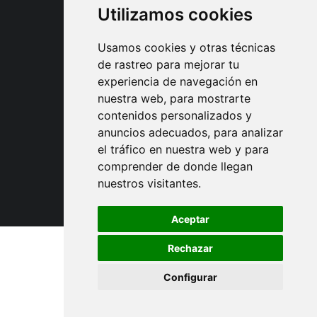
Utilizamos cookies
Usamos cookies y otras técnicas
de rastreo para mejorar tu
experiencia de navegación en
nuestra web, para mostrarte
Asociaciones y
contenidos personalizados y
colaboraciones
anuncios adecuados, para analizar
el tráfico en nuestra web y para
comprender de donde llegan
nuestros visitantes.
Aceptar
Rechazar
© 2024 Maestros de la Guitarra
Configurar
Privacidad
–
Legal
–
Cookies