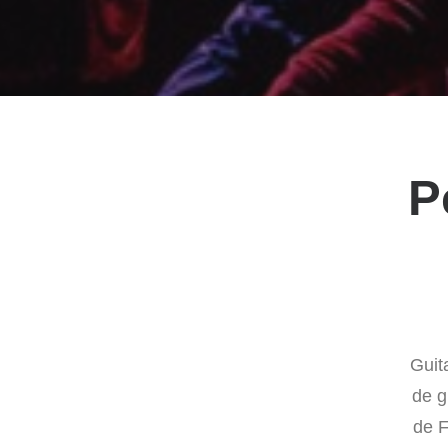
P
Guit
de g
de F