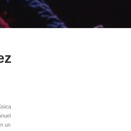
ez
úsica
anuel
en un