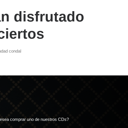
n disfrutado
ciertos
iudad condal
esea comprar uno de nuestros CDs?